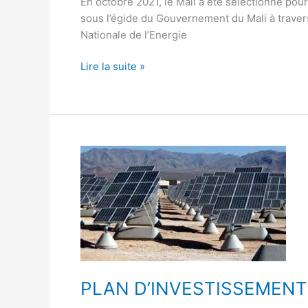
En octobre 2021, le Mali a été sélectionné pour
d’investissement
sous l’égide du Gouvernement du Mali à travers
(PI)
Nationale de l’Energie
CIF-
REI
Lire la suite »
du
Mali
PLAN
D’INVESTISSEMENT
CIF-
REI
Programme
d’Intégration
des
Energies
PLAN D’INVESTISSEMENT CI
Renouvelables