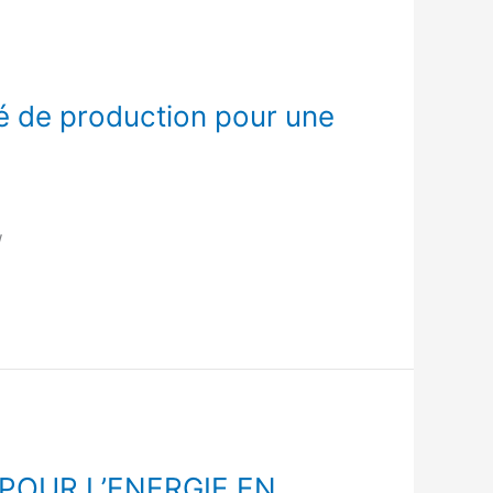
é de production pour une
W
POUR L’ENERGIE EN