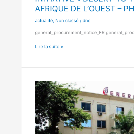
POWER »
AFRIQUE DE L’OUEST – PH
–
PROGRAMME
actualité
,
Non classé
/
dne
REGIONAL
general_procurement_notice_FR general_pro
POUR
L’ENERGIE
Lire la suite »
EN
AFRIQUE
DE
L’OUEST
–
PHASE
AVIS
I
À
MANIFESTATION
D’INTÉRÊT
(SERVICES
DE
CONSULTANTS