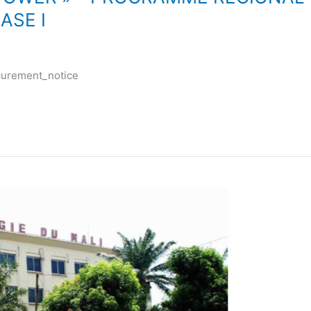
ASE I
curement_notice