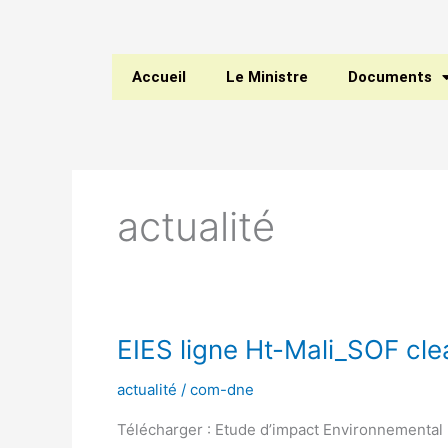
Aller
au
contenu
Accueil
Le Ministre
Documents
actualité
EIES
EIES ligne Ht-Mali_SOF cle
ligne
actualité
/
com-dne
Ht-
Mali_SOF
Télécharger : Etude d’impact Environnemental 
clean