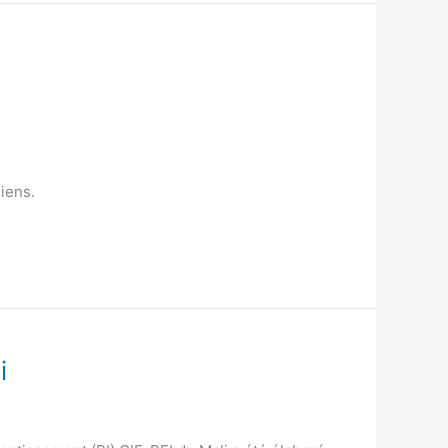
liens.
i