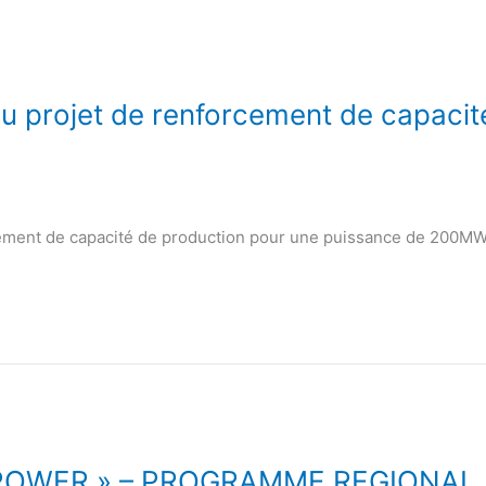
du projet de renforcement de capacit
cement de capacité de production pour une puissance de 200M
-POWER » – PROGRAMME REGIONAL 