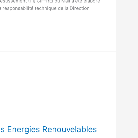
vestissement (PI) CIF-REI du Mali a été élaboré
a responsabilité technique de la Direction
s Energies Renouvelables