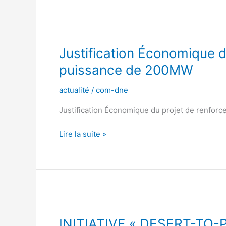
Justification
Économique
Justification Économique 
du
projet
puissance de 200MW
de
renforcement
actualité
/
com-dne
de
Justification Économique du projet de renfor
capacité
de
Lire la suite »
production
pour
une
puissance
de
200MW
INITIATIVE
« DESERT-
INITIATIVE « DESERT-TO
TO-