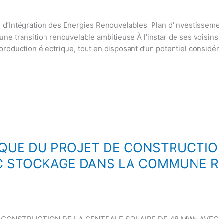
Intégration des Energies Renouvelables Plan d’Investissem
ne transition renouvelable ambitieuse À l’instar de ses voisins
production électrique, tout en disposant d’un potentiel considé
QUE DU PROJET DE CONSTRUCTIO
EC STOCKAGE DANS LA COMMUNE R
 CONSTRUCTION DE LA CENTRALE SOLAIRE DE 48 MWc AVE