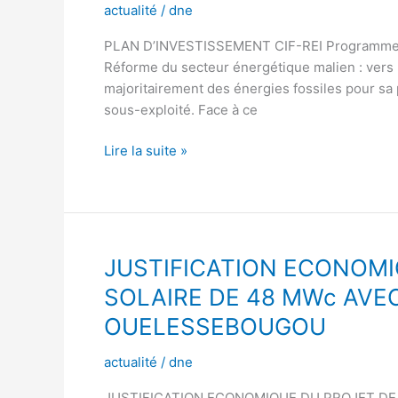
actualité
/
dne
PLAN D’INVESTISSEMENT CIF-REI Programme d’
Réforme du secteur énergétique malien : vers u
majoritairement des énergies fossiles pour sa 
sous-exploité. Face à ce
Lire la suite »
JUSTIFICATION
JUSTIFICATION ECONOMI
ECONOMIQUE
SOLAIRE DE 48 MWc AV
DU
OUELESSEBOUGOU
PROJET
DE
actualité
/
dne
CONSTRUCTION
DE
JUSTIFICATION ECONOMIQUE DU PROJET DE