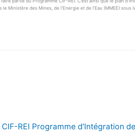
 faire partie du Programme CIF-REI. C’est ainsi que le plan d’in
 le Ministère des Mines, de l’Energie et de l’Eau (MMEE) sous l
F-REI Programme d’Intégration de