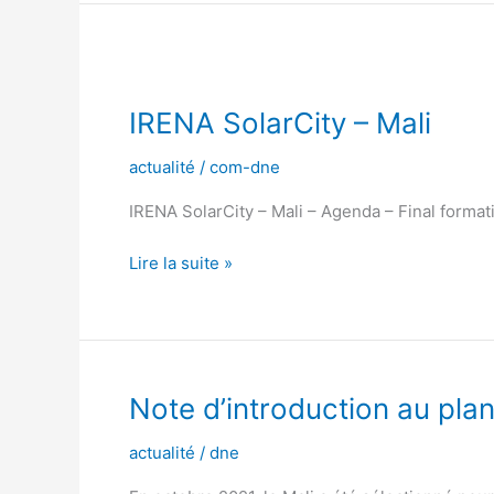
IRENA
SolarCity
IRENA SolarCity – Mali
–
Mali
actualité
/
com-dne
IRENA SolarCity – Mali – Agenda – Final formati
Lire la suite »
Note
Note d’introduction au plan
d’introduction
actualité
/
dne
au
plan