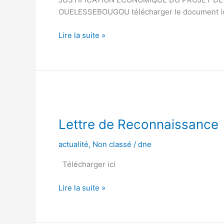
LA
OUELESSEBOUGOU télécharger le document i
CENTRALE
SOLAIRE
Lire la suite »
DE
48
MWc
AVEC
STOCKAGE
Lettre
DANS
de
LA
Lettre de Reconnaissance
Reconnaissance
COMMUNE
RURALE
actualité
,
Non classé
/
dne
DE
OUELESSEBOUGOU
Télécharger ici
Lire la suite »