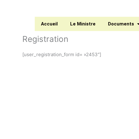
Aller
au
contenu
Accueil
Le Ministre
Documents
Registration
[user_registration_form id= »2453″]