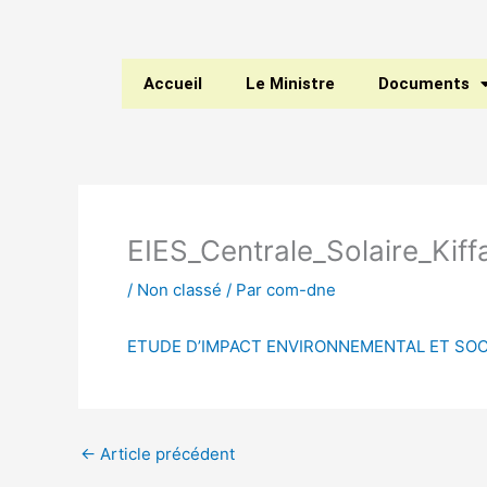
Aller
au
contenu
Accueil
Le Ministre
Documents
EIES_Centrale_Solaire_Kif
/
Non classé
/ Par
com-dne
ETUDE D’IMPACT ENVIRONNEMENTAL ET SOCIA
←
Article précédent