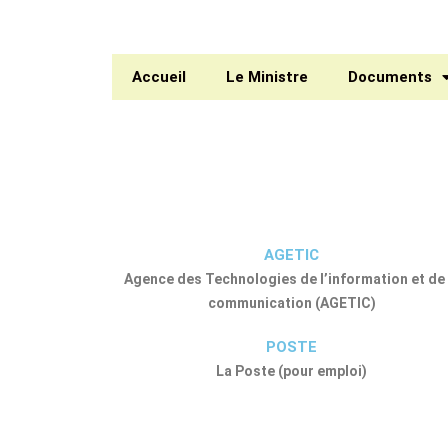
Aller
au
contenu
Accueil
Le Ministre
Documents
AGETIC
Agence des Technologies de l’information et de 
communication (AGETIC)
POSTE
La Poste (pour emploi)