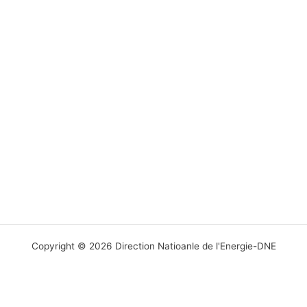
r
e
s
s
e
e
-
m
a
i
l
Copyright © 2026 Direction Natioanle de l'Energie-DNE